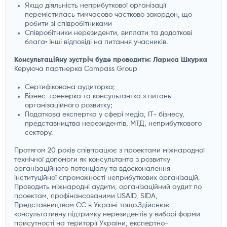
Якщо діяльність неприбуткової організації
перемістилась тимчасово частково закордон, що
робити зі співробітниками
Співробітники нерезиденти, виплати та додаткові
блага• Інші відповіді на питання учасників.
Консультаційну зустріч буде проводити: Лариса Шкурка
Керуюча партнерка Compass Group
Сертифікована аудиторка;
Бізнес-тренерка та консультантка з питань
організаційного розвитку;
Податкова експертка у сфері медіа, IT- бізнесу,
представництва нерезидентів, МТД, неприбуткового
сектору.
Протягом 20 років співпрацює з проектами міжнародної
технічної допомоги як консультанта з розвитку
організаційного потенціалу та вдосконалення
інституційної спроможності неприбуткових організацій.
Проводить міжнародні аудити, організаційний аудит по
проектам, профінансованими USAID, SIDA,
Представництвом ЄС в Україні тощо.Здійснює
консультативну підтримку нерезидентів у виборі форми
присутності на території України, експертно-