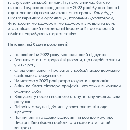
плату своїм співробітникам. І тут вже виникає багато
питань. Трудове законодавство у 2022 році було змінено і
адаптоване під воєнний стан нашої країни. Кому буде
цікаво: керівникам організацій, головним бухгалтерам,
фінансовим менеджерам, менеджерам з кадрів та всім,
хто зацікавлений в отриманні інформації про кадровий
облік в неприбуткових організаціях.
Питання, які будуть розглянуті:
Головні зміни 2022 року, узагальнений підсумок
Воєнний стан та трудові відносини, що потрібно знати
у 2023 році.
Оновлений закон «Про загальнообов’язкове державне
соціальне страхування»
Чи можемо у 2023 році розраховувати індексацію
Зміни до Класифікатора професій, хто такий виконувач
окремих робіт
Відпустки у період воєнного стану, в тому числі за свій
рахунок
Які зміни можуть відбутись у законодавстві щодо
відпусток
Припинення трудових відносин, чи все ще можливе
Дистанційна форма роботи, хто може мати даний
контракт