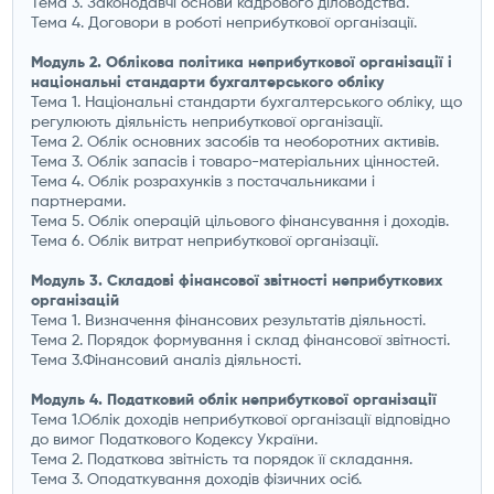
Тема 3. Законодавчі основи кадрового діловодства.
Тема 4. Договори в роботі неприбуткової організації.
Модуль 2. Облікова політика неприбуткової організації і
національні стандарти бухгалтерського обліку
Тема 1. Національні стандарти бухгалтерського обліку, що
регулюють діяльність неприбуткової організації.
Тема 2. Облік основних засобів та необоротних активів.
Тема 3. Облік запасів і товаро-матеріальних цінностей.
Тема 4. Облік розрахунків з постачальниками і
партнерами.
Тема 5. Облік операцій цільового фінансування і доходів.
Тема 6. Облік витрат неприбуткової організації.
Модуль 3. Складові фінансової звітності неприбуткових
організацій
Тема 1. Визначення фінансових результатів діяльності.
Тема 2. Порядок формування і склад фінансової звітності.
Тема 3.Фінансовий аналіз діяльності.
Модуль 4. Податковий облік неприбуткової організації
Тема 1.Облік доходів неприбуткової організації відповідно
до вимог Податкового Кодексу України.
Тема 2. Податкова звітність та порядок її складання.
Тема 3. Оподаткування доходів фізичних осіб.