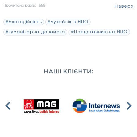
Наверх
Прочитано разів:
558
#Благодійність
#Бухоблік в НПО
#гуманітарна допомога
#Представництва НПО
НАШІ КЛІЄНТИ: