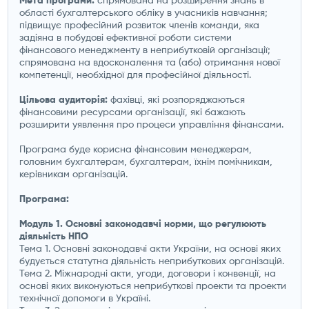
Мета програми:
спрямована на розширення знань в
області бухгалтерського обліку в учасників навчання;
підвищує професійний розвиток членів команди, яка
задіяна в побудові ефективної роботи системи
фінансового менеджменту в неприбутковій організації;
спрямована на вдосконалення та (або) отримання нової
компетенції, необхідної для професійної діяльності.
Цільова аудиторія:
фахівці, які розпоряджаються
фінансовими ресурсами організації, які бажають
розширити уявлення про процеси управління фінансами.
Програма буде корисна фінансовим менеджерам,
головним бухгалтерам, бухгалтерам, їхнім помічникам,
керівникам організацій.
Програма:
Модуль 1. Основні законодавчі норми, що регулюють
діяльність НПО
Тема 1. Основні законодавчі акти України, на основі яких
будується статутна діяльність неприбуткових організацій.
Тема 2. Міжнародні акти, угоди, договори і конвенції, на
основі яких виконуються неприбуткові проекти та проекти
технічної допомоги в Україні.