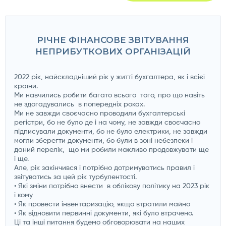
РІЧНЕ ФІНАНСОВЕ ЗВІТУВАННЯ
НЕПРИБУТКОВИХ ОРГАНІЗАЦІЙ
2022 рік, найскладніший рік у житті бухгалтера, як і всієї
країни.
Ми навчились робити багато всього того, про що навіть
не здогадувались в попередніх роках.
Ми не завжди своєчасно проводили бухгалтерські
регістри, бо не було де і на чому, не завжди своєчасно
підписували документи, бо не було електрики, не завжди
могли зберегти документи, бо були в зоні небезпеки і
даний перелік, що ми робили можливо продовжувати ще
і ще.
Але, рік закінчився і потрібно дотримуватись правил і
звітуватись за цей рік турбулентості.
• Які зміни потрібно внести в облікову політику на 2023 рік
і кому
• Як провести інвентаризацію, якщо втратили майно
• Як відновити первинні документи, які було втрачено.
Ці та інші питання будемо обговорювати на наших