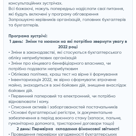
консультаційних зустрічах.
Всі бажаючі, можуть попередньо надіслати свої питання,
які будуть включені у програму обговорення
Запрошуємо керівників організацій, головних бухгалтерів
та бухгалтерів.
Програма зустрічі:
1 день: Зміни та нюанси на які потрібно звернути увагу в
2022 році
• Зміни в законодавстві, які стосуються бухгалтерського
обліку неприбуткових організацій
• Зміни про кінцевого бенефіціарного власника, чи
потрібно подавати неприбутковим
• Облікова політика, краш тест на вірне її формування
• Інвентаризація 2022, як вірно сформувати: втрачене
майно, знаходиться в зоні бойових дій, знищене внаслідок
бойових дій.
• Первинний паперовий та електронний, чи потрібно
відновлювати і кому.
• Списання активів і заборгованостей постачальників
• Основні бухгалтерські регістри, їх документальне
забезпечення в період воєнного стану (запаси, пальне,
гуманітарна допомога, тристоронні договори тощо)
2 день: Перевірка складання фінансової звітності
• Проведення перевірки узгодженості бухгалтерських