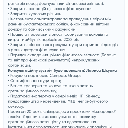
регістрів перед формуванням фінансової звітності.
• Закриття операцій цільового фінансування
• Закриття курсових різниць
• Інструменти самоконтролю та проведення звірки між
даними бухгалтерського обліку, фінансовими звітами
донору та банківськими рахунками.
• Правила перевірки вірності формування доходів та
витрат майбутніх періодів за 2022 рік
• Закриття фінансового результату при отриманні доходів
з різних джерел фінансування
• Порядок складання річної фінансової звітності (Баланс
та звіт про фінансові результати) неприбуткових
організацій.
Консультаційну зустріч буде проводити: Лариса Шкурка
• Керуюча партнерка Compass Group;
• Сертифікована аудиторка;
• Бізнес-тренерка та консультантка з питань
організаційного розвитку;
• Податкова експертка у сфері медіа, IT- бізнесу,
представництва нерезидентів, МТД, неприбуткового
сектору.
Протягом 20 років співпрацює з проектами міжнародної
технічної допомоги як консультанта з розвитку
організаційного потенціалу та вдосконалення
інституційної спроможності неприбуткових організацій.