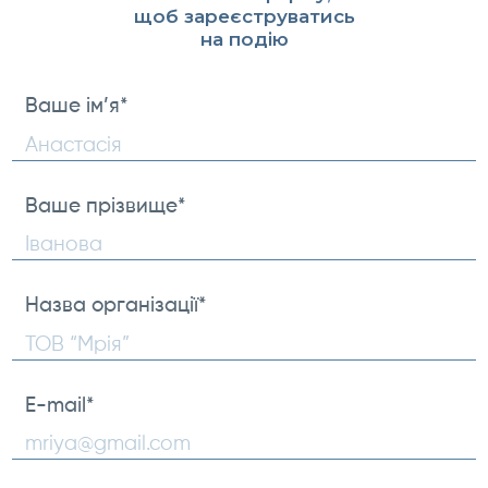
щоб зареєструватись
на подію
Ваше ім’я
*
First
Ваше прізвище
*
Ваше
прізвище
Назва організації
*
E-mail
*