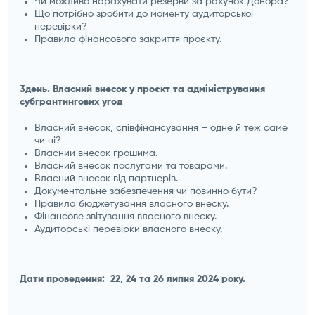
Чи можливо нарахувати резерви за рахунок Донора?
Що потрібно зробити до моменту аудиторської
перевірки?
Правила фінансового закриття проєкту.
3день. Власний внесок у проєкт та адміністрування
субгрантингових угод
Власний внесок, співфінансування – одне й теж саме
чи ні?
Власний внесок грошима.
Власний внесок послугами та товарами.
Власний внесок від партнерів.
Документальне забезпечення чи повинно бути?
Правила бюджетування власного внеску.
Фінансове звітування власного внеску.
Аудиторські перевірки власного внеску.
Дати проведення: 22, 24 та 26 липня 2024 року.