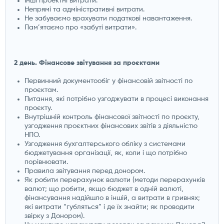
Інші проектні витрати.
Непрямі та адміністративні витрати.
Не забуваємо врахувати податкові навантаження.
Пам’ятаємо про «забуті витрати».
2 день. Фінансове звітування за проєктами
Первинний документообіг у фінансовій звітності по
проєктам.
Питання, які потрібно узгоджувати в процесі виконання
проєкту.
Внутрішній контроль фінансової звітності по проєкту,
узгодження проєктних фінансових звітів з діяльністю
НПО.
Узгодження бухгалтерського обліку з системами
бюджетування організації, як, коли і що потрібно
порівнювати.
Правила звітування перед донором.
Як робити перерахунок валюти (методи перерахунків
валют; що робити, якщо бюджет в одній валюті,
фінансування надійшло в іншій, а витрати в гривнях;
які витрати “губляться” і де їх знайти; як проводити
звірку з Донором).