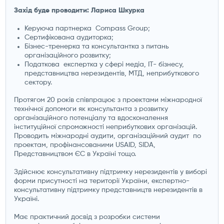
Захід буде проводити: Лариса Шкурка
Керуюча партнерка Compass Group;
Сертифікована аудиторка;
Бізнес-тренерка та консультантка з питань
організаційного розвитку;
Податкова експертка у сфері медіа, IT- бізнесу,
представництва нерезидентів, МТД, неприбуткового
сектору.
Протягом 20 років співпрацює з проектами міжнародної
технічної допомоги як консультанта з розвитку
організаційного потенціалу та вдосконалення
інституційної спроможності неприбуткових організацій.
Проводить міжнародні аудити, організаційний аудит по
проектам, профінансованими USAID, SIDA,
Представництвом ЄС в Україні тощо.
Здійснює консультативну підтримку нерезидентів у виборі
форми присутності на території України, експертно-
консультативну підтримку представництв нерезидентів в
Україні.
Має практичний досвід з розробки системи