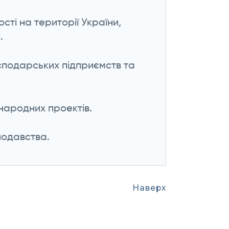
сті на території України,
.
осподарських підприємств та
народних проектів.
нодавства.
Наверх