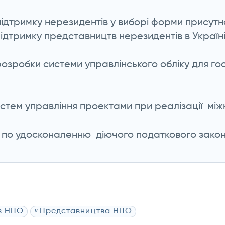
ідтримку нерезидентів у виборі форми присутно
ідтримку представництв нерезидентів в Україні
розробки системи управлінського обліку для г
стем управління проектами при реалізації між
п по удосконаленню діючого податкового зако
в НПО
#Представництва НПО