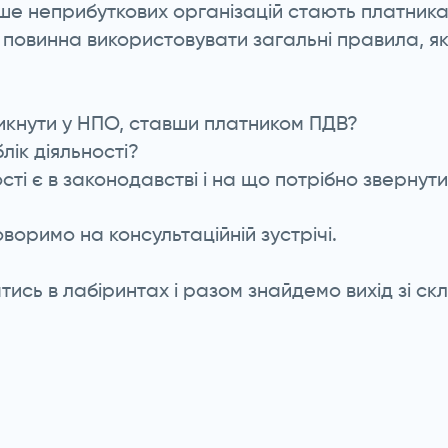
льше неприбуткових організацій стають платни
, повинна використовувати загальні правила, я
икнути у НПО, ставши платником ПДВ?
лік діяльності?
сті є в законодавстві і на що потрібно звернут
оворимо на консультаційній зустрічі.
сь в лабіринтах і разом знайдемо вихід зі скла