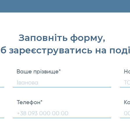
Заповніть форму,
б зареєструватись на под
Ваше прізвище
*
На
Ваше
прізвище
Телефон
*
Ко