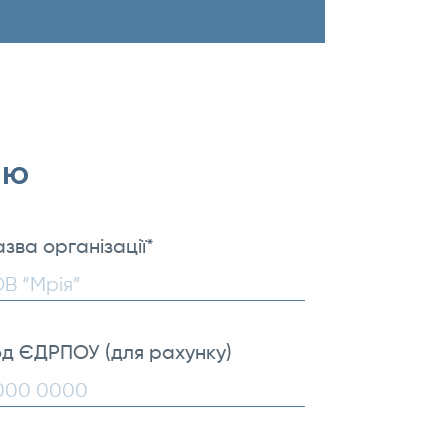
ію
зва організації
*
д ЄДРПОУ (для рахунку)