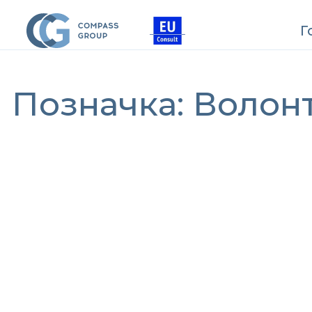
Г
Позначка:
Волон