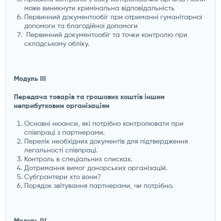
може виникнути кримінальна відповідальність
Первинний документообіг при отриманні гуманітарної
допомоги та благодійної допомоги
Первинний документообіг та точки контролю при
складському обліку.
Модуль ІІІ
Передача товарів та грошових коштів іншим
неприбутковим організаціям
Основні нюанси, які потрібно контролювати при
співпраці з партнерами.
Перелік необхідних документів для підтвердження
легальності співпраці.
Контроль в спеціальних списках.
Дотримання вимог донорських організацій.
Субгрантери хто вони?
Порядок звітування партнерами, чи потрібно.
Модуль ІV