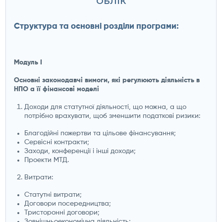
ОБЛІК
Структура та основні розділи програми:
Модуль І
Основні законодавчі вимоги, які регулюють діяльність в
НПО а її фінансові моделі
Доходи для статутної діяльності, що можна, а що
потрібно врахувати, щоб зменшити податкові ризики:
Благодійні пожертви та цільове фінансування;
Сервісні контракти;
Заходи, конференції і інші доходи;
Проекти МТД.
Витрати:
Статутні витрати;
Договори посередництва;
Тристоронні договори;
Зовнішньоекономічна діяльність;