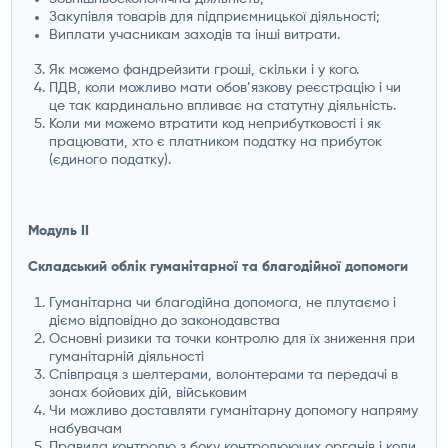
Закупівля товарів для підприємницької діяльності;
Виплати учасникам заходів та інші витрати.
Як можемо фандрейзити гроші, скільки і у кого.
ПДВ, коли можливо мати обов’язкову реєстрацію і чи
це так кардинально впливає на статутну діяльність.
Коли ми можемо втратити код неприбутковості і як
працювати, хто є платником податку на прибуток
(єдиного податку).
Модуль ІІ
Складський облік гуманітарної та благодійної допомоги
Гуманітарна чи благодійна допомога, не плутаємо і
діємо відповідно до законодавства
Основні ризики та точки контролю для їх зниження при
гуманітарній діяльності
Співпраця з шелтерами, волонтерами та передачі в
зонах бойових дій, військовим
Чи можливо доставляти гуманітарну допомогу напряму
набувачам
Правила контролю з боку контролюючих органів і коли