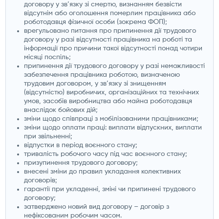
договору у зв’язку зі смертю, визнанням безвісти
відсутнім або оголошення померлим працівника або
роботодавця фізичної особи (зокрема ФОП);
врегульовано питання про припинення дії трудового
договору у разі відсутності працівника на роботі та
інформації про причини такої відсутності понад чотири
місяці поспіль;
припинення дії трудового договору у разі неможливості
забезпечення працівника роботою, визначеною
трудовим договором, у зв’язку зі знищенням
(відсутністю) виробничих, організаційних та технічних
умов, засобів виробництва або майна роботодавця
внаслідок бойових дій;
зміни щодо співпраці з мобілізованими працівниками;
зміни щодо оплати праці: виплати відпускних, виплати
при звільненні;
відпустки в період воєнного стану;
тривалість робочого часу під час воєнного стану;
призупинення трудового договору;
внесені зміни до правил укладання колективних
договорів;
гарантії при укладенні, зміні чи припинені трудового
договору;
затверджено новий вид договору – договір з
нефіксованим робочим часом.