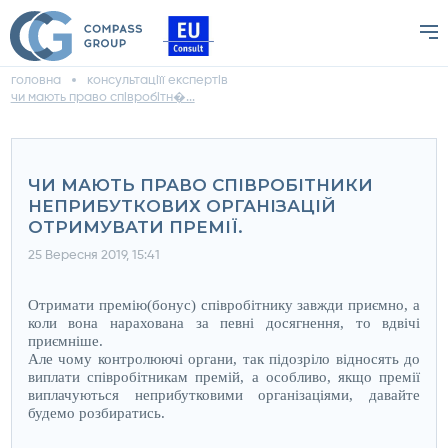
головна
консультаціїї експертів
чи мають право співробітн�...
ЧИ МАЮТЬ ПРАВО СПІВРОБІТНИКИ
НЕПРИБУТКОВИХ ОРГАНІЗАЦІЙ
ОТРИМУВАТИ ПРЕМІЇ.
25 Вересня 2019, 15:41
Отримати п
ремі
ю
(бонус) співробітнику завжди приємно, а
коли вона нарахована за певні досягнення, то вдвічі
приємніше.
Але чому контролюючі органи
,
так підозріло відносять до
виплати співробітникам премій, а особливо, якщо премії
виплачуються неприбутковими організаціями, давайте
будемо розбиратись.